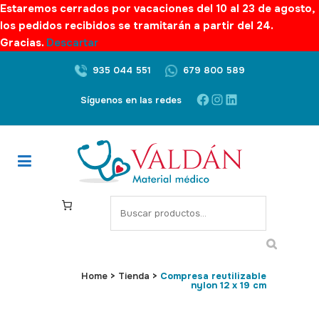
Estaremos cerrados por vacaciones del 10 al 23 de agosto,
los pedidos recibidos se tramitarán a partir del 24.
Gracias.
Descartar
935 044 551
679 800 589
Facebook
Instagram
LinkedIn
Síguenos en las redes
S
e
a
r
c
Home
>
Tienda
>
Compresa reutilizable
nylon 12 x 19 cm
h