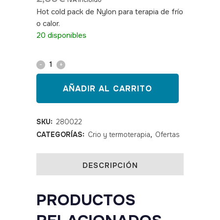
IVA incluido
Hot cold pack de Nylon para terapia de frío
o calor.
SKU: 280022
20 disponibles
Compresa
reutilizable
AÑADIR AL CARRITO
nylon
12
SKU:
280022
CATEGORÍAS:
Crio y termoterapia
,
Ofertas
x
19
DESCRIPCIÓN
cm
quantity
PRODUCTOS