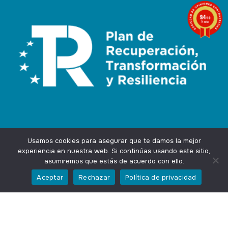
9.4
/10
74 notas
Usamos cookies para asegurar que te damos la mejor
experiencia en nuestra web. Si continúas usando este sitio,
asumiremos que estás de acuerdo con ello.
Agencia Marketing Online
Design by
Ingenium.Marketing
Aceptar
Rechazar
Política de privacidad
Privacidad
Aviso Legal
Cookies