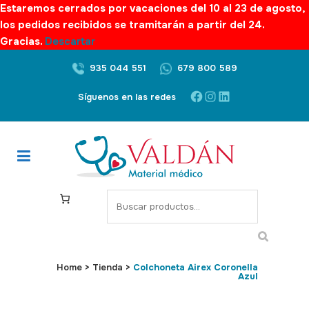
Estaremos cerrados por vacaciones del 10 al 23 de agosto,
los pedidos recibidos se tramitarán a partir del 24.
Gracias.
Descartar
935 044 551
679 800 589
Facebook
Instagram
LinkedIn
Síguenos en las redes
S
e
a
r
c
Home
>
Tienda
>
Colchoneta Airex Coronella
Azul
h