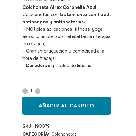
IVA incluido
Colchoneta Airex Coronella Azul
Colchonetas con
tratamiento sanitized,
antihongos y antibacterias.
– Múltiples aplicaciones: fitness, yoga,
aeróbic, fisioterapia, rehabilitación, terapia
en el agua,…
– Gran amortiguación y comodidad a la
hora de trabajar.
–
Duraderas
y fáciles de limpiar.
SKU:
190079
Colchoneta
Airex
AÑADIR AL CARRITO
Coronella
Azul
SKU:
190079
CATEGORÍA:
Colchonetas
quantity