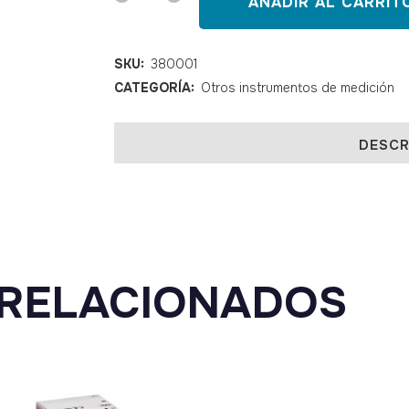
AÑADIR AL CARRIT
XS
kit
SKU:
380001
CATEGORÍA:
Otros instrumentos de medición
quantity
DESCR
RELACIONADOS