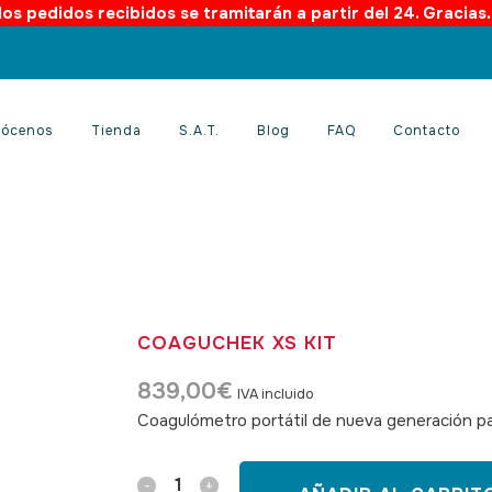
os pedidos recibidos se tramitarán a partir del 24. Gracias
ócenos
Tienda
S.A.T.
Blog
FAQ
Contacto
COAGUCHEK XS KIT
839,00
€
IVA incluido
Coagulómetro portátil de nueva generación pa
Coaguchek