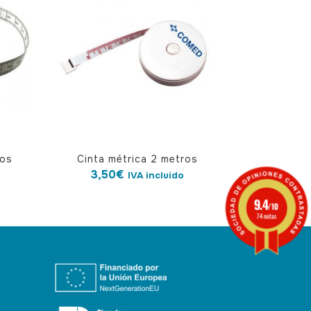
ros
Cinta métrica 2 metros
3,50
€
IVA incluido
9.4
/10
74 notas