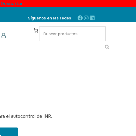
.
Descartar
Facebook
Instagram
LinkedIn
Síguenos en las redes
S
e
a
r
c
h
ra el autocontrol de INR.
SKU: 380001