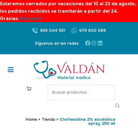
Estaremos cerrados por vacaciones del 10 al 23 de agosto,
los pedidos recibidos se tramitarán a partir del 24.
Gracias.
Descartar
935 044 551
679 800 589
Facebook
Instagram
LinkedIn
Síguenos en las redes
S
e
a
r
c
Home
>
Tienda
>
Clorhexidina 2% alcohólica
spray 250 ml
h