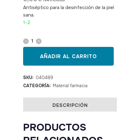
IVA incluido
Antiséptico para la desinfección de la piel
sana.
SKU: 040489
1-2
Clorhexidina
2%
AÑADIR AL CARRITO
alcohólica
spray
SKU:
040489
CATEGORÍA:
Material farmacia
250
ml
DESCRIPCIÓN
quantity
PRODUCTOS