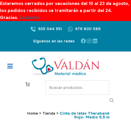
Estaremos cerrados por vacaciones del 10 al 23 de agosto,
los pedidos recibidos se tramitarán a partir del 24.
Gracias.
Descartar
935 044 551
679 800 589
Facebook
Instagram
LinkedIn
Síguenos en las redes
S
e
a
r
c
Home
>
Tienda
>
Cinta de látex Theraband
Rojo- Medio 5,5 m
h