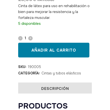
IVA incluido
Cinta de látex para uso en rehabilitación o
bien para mejorar la resistencia y la
fortaleza muscular.
SKU: 190005
5 disponibles
Cinta
de
AÑADIR AL CARRITO
látex
Theraband
SKU:
190005
CATEGORÍA:
Cintas y tubos elásticos
Rojo-
Medio
DESCRIPCIÓN
5,5
m
PRODUCTOS