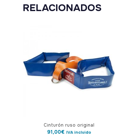
quantity
RELACIONADOS
Cinturón ruso original
91,00
€
IVA incluido