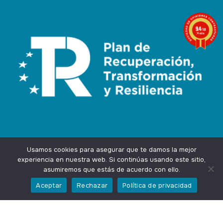
9.4
/10
74 notas
Usamos cookies para asegurar que te damos la mejor
experiencia en nuestra web. Si continúas usando este sitio,
asumiremos que estás de acuerdo con ello.
Agencia Marketing Online
Design by
Ingenium.Marketing
Aceptar
Rechazar
Política de privacidad
Privacidad
Aviso Legal