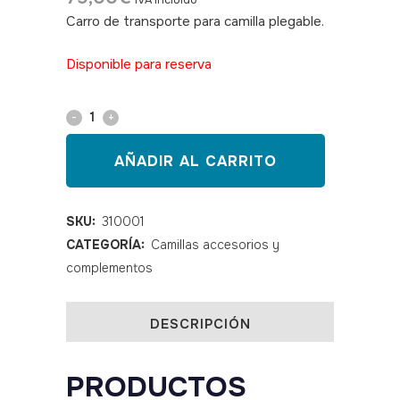
IVA incluido
Carro de transporte para camilla plegable.
SKU: 310001
Disponible para reserva
Carro
de
AÑADIR AL CARRITO
transporte
para
SKU:
310001
CATEGORÍA:
Camillas accesorios y
camilla
complementos
plegable
quantity
DESCRIPCIÓN
PRODUCTOS