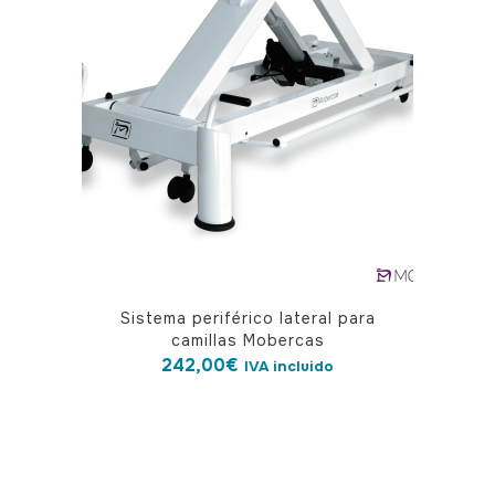
opciones
se
pueden
elegir
en
la
página
de
producto
Sistema periférico lateral para
camillas Mobercas
242,00
€
IVA incluido