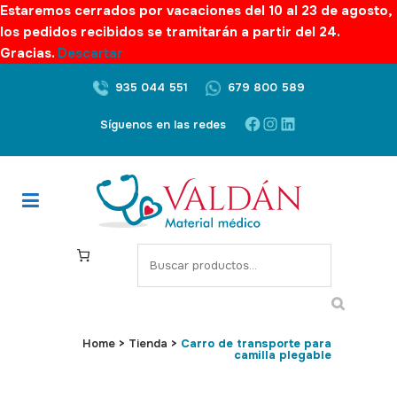
Estaremos cerrados por vacaciones del 10 al 23 de agosto,
los pedidos recibidos se tramitarán a partir del 24.
Gracias.
Descartar
935 044 551
679 800 589
Facebook
Instagram
LinkedIn
Síguenos en las redes
S
e
a
r
c
Home
>
Tienda
>
Carro de transporte para
camilla plegable
h