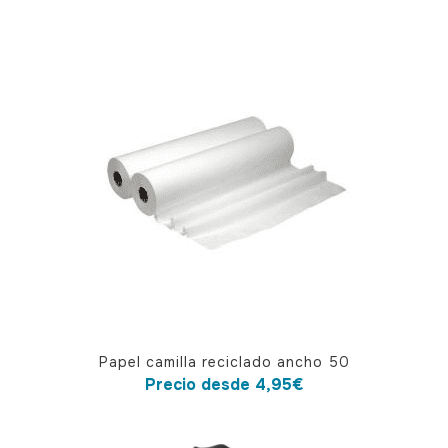
Este
Papel camilla reciclado ancho 50
producto
Precio desde
4,95
€
tiene
múltiples