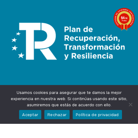
9.4
/10
74 notas
Usamos cookies para asegurar que te damos la mejor
experiencia en nuestra web. Si continúas usando este sitio,
asumiremos que estás de acuerdo con ello.
Agencia Marketing Online
Design by
Ingenium.Marketing
Aceptar
Rechazar
Política de privacidad
Privacidad
Aviso Legal