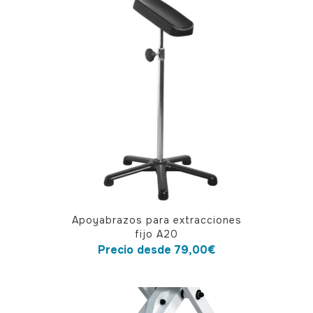
variantes.
Las
opciones
se
pueden
elegir
en
la
página
de
producto
Este
Apoyabrazos para extracciones
producto
fijo A20
tiene
Precio desde
79,00
€
múltiples
variantes.
Las