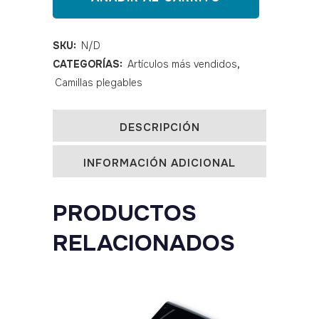
de
aluminio
SKU:
N/D
CATEGORÍAS:
Artículos más vendidos
,
186x60
Camillas plegables
SIN
cabezal
DESCRIPCIÓN
abatible
INFORMACIÓN ADICIONAL
quantity
PRODUCTOS
RELACIONADOS