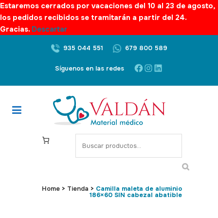
Estaremos cerrados por vacaciones del 10 al 23 de agosto,
los pedidos recibidos se tramitarán a partir del 24.
Gracias.
Descartar
935 044 551
679 800 589
Facebook
Instagram
LinkedIn
Síguenos en las redes
S
e
a
r
c
Home
>
Tienda
>
Camilla maleta de aluminio
186×60 SIN cabezal abatible
h