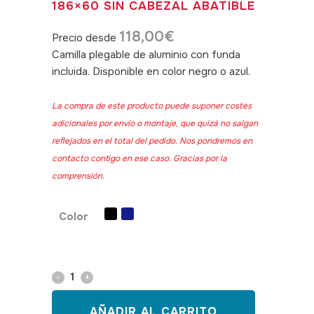
186×60 SIN CABEZAL ABATIBLE
118,00
€
Precio desde
Camilla plegable de aluminio con funda
incluida. Disponible en color negro o azul.
SKU: 300111
La compra de este producto puede suponer costes
adicionales por envío o montaje, que quizá no salgan
reflejados en el total del pedido. Nos pondremos en
contacto contigo en ese caso. Gracias por la
comprensión.
Color
Camilla
maleta
AÑADIR AL CARRITO