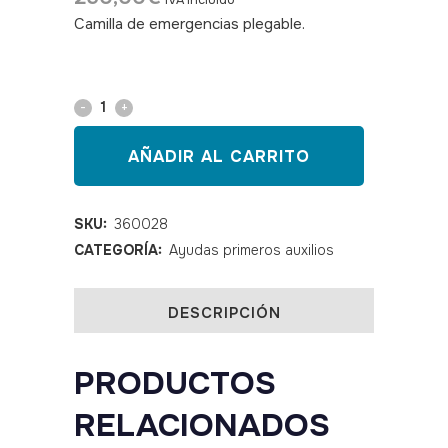
IVA incluido
Camilla de emergencias plegable.
SKU:
360028
Camilla
de
AÑADIR AL CARRITO
emergencias
4
SKU:
360028
CATEGORÍA:
Ayudas primeros auxilios
plegados
con
DESCRIPCIÓN
maletín
quantity
PRODUCTOS
RELACIONADOS