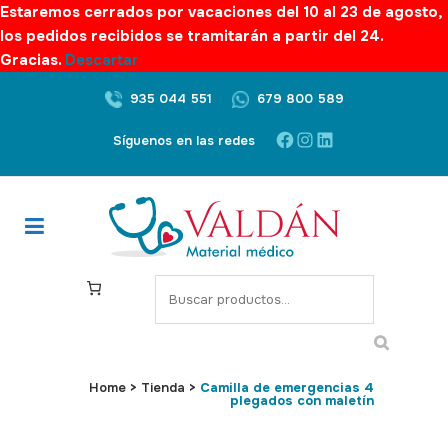
Estaremos cerrados por vacaciones del 10 al 23 de agosto,
los pedidos recibidos se tramitarán a partir del 24.
Gracias.
Descartar
935 044 551
679 800 589
Facebook
Instagram
LinkedIn
Síguenos en las redes
S
e
a
r
c
Home
>
Tienda
>
Camilla de emergencias 4
plegados con maletín
h