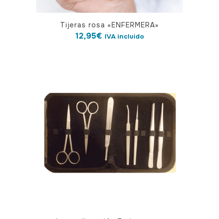
Tijeras rosa «ENFERMERA»
12,95
€
IVA incluido