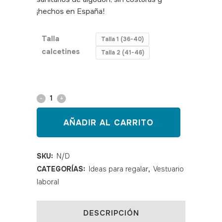
¡hechos en España!
SKU: 480057,480058
Talla
Talla 1 (36-40)
calcetines
Talla 2 (41-46)
Calcetines
media
AÑADIR AL CARRITO
caña
Farmacia
SKU:
N/D
CATEGORÍAS:
Ideas para regalar
,
Vestuario
quantity
laboral
DESCRIPCIÓN