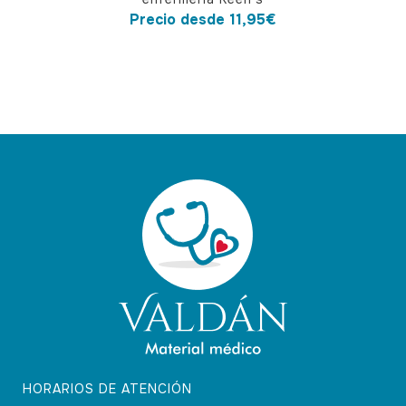
tiene
Precio desde
11,95
€
múltiples
variantes.
Las
opciones
se
pueden
elegir
en
la
página
de
producto
HORARIOS DE ATENCIÓN