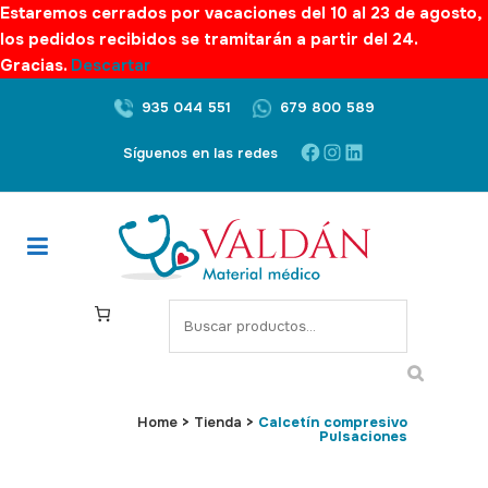
Estaremos cerrados por vacaciones del 10 al 23 de agosto,
los pedidos recibidos se tramitarán a partir del 24.
Gracias.
Descartar
935 044 551
679 800 589
Facebook
Instagram
LinkedIn
Síguenos en las redes
S
e
a
r
c
Home
>
Tienda
>
Calcetín compresivo
Pulsaciones
h