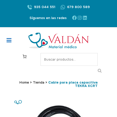
935 044 551
679 800 589
Facebook
Instagram
LinkedIn
Síguenos en las redes
S
e
a
r
c
Home
>
Tienda
>
Cable para placa capacitiva
TEKRA XCRT
h
🔍