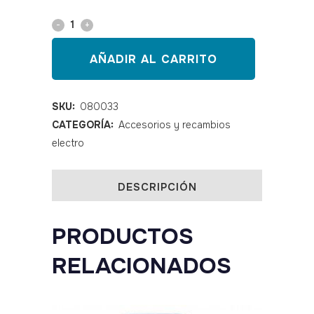
Cable
para
AÑADIR AL CARRITO
placa
capacitiva
SKU:
080033
CATEGORÍA:
Accesorios y recambios
TEKRA
electro
XCRT
quantity
DESCRIPCIÓN
PRODUCTOS
RELACIONADOS