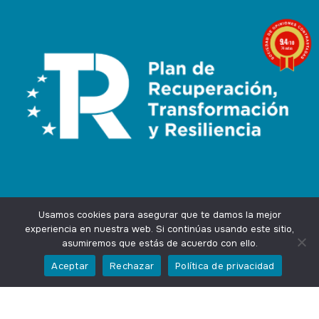
9.4
/10
74 notas
Usamos cookies para asegurar que te damos la mejor
experiencia en nuestra web. Si continúas usando este sitio,
asumiremos que estás de acuerdo con ello.
Agencia Marketing Online
Design by
Ingenium.Marketing
Aceptar
Rechazar
Política de privacidad
Privacidad
Aviso Legal