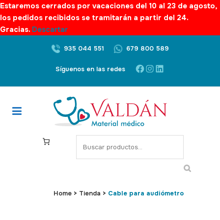
Estaremos cerrados por vacaciones del 10 al 23 de agosto,
los pedidos recibidos se tramitarán a partir del 24.
Gracias.
Descartar
935 044 551
679 800 589
Facebook
Instagram
LinkedIn
Síguenos en las redes
S
e
a
r
c
Home
>
Tienda
>
Cable para audiómetro
h