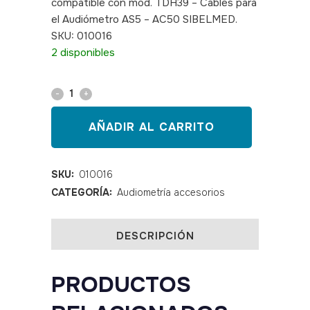
compatible con mod. TDH39 – Cables para
el Audiómetro AS5 – AC50 SIBELMED.
SKU: 010016
2 disponibles
Cable
para
AÑADIR AL CARRITO
audiómetro
quantity
SKU:
010016
CATEGORÍA:
Audiometría accesorios
DESCRIPCIÓN
PRODUCTOS