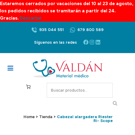
Estaremos cerrados por vacaciones del 10 al 23 de agosto,
los pedidos recibidos se tramitarán a partir del 24.
Gracias.
Descartar
935 044 551
679 800 589
Facebook
Instagram
LinkedIn
Síguenos en las redes
S
e
a
r
c
Home
>
Tienda
>
Cabezal alargadera Riester
Ri- Scope
h