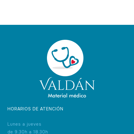
variantes.
Las
opciones
se
pueden
elegir
en
la
página
de
producto
HORARIOS DE ATENCIÓN
Lunes a jueves
de 9.30h a 18.30h