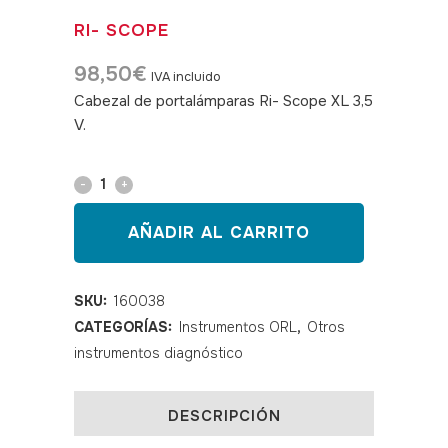
RI- SCOPE
98,50
€
IVA incluido
Cabezal de portalámparas Ri- Scope XL 3,5
V.
SKU: 160038
Cabezal
alargadera
AÑADIR AL CARRITO
Riester
Ri-
SKU:
160038
CATEGORÍAS:
Instrumentos ORL
,
Otros
Scope
instrumentos diagnóstico
quantity
DESCRIPCIÓN