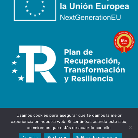
9.4
/10
74 notas
Usamos cookies para asegurar que te damos la mejor
experiencia en nuestra web. Si continúas usando este sitio,
asumiremos que estás de acuerdo con ello.
Agencia Marketing Online
Design by
Ingenium.Marketing
Aceptar
Rechazar
Política de privacidad