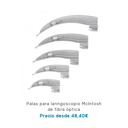
Este
Palas para laringoscopio McIntosh
producto
de fibra óptica
tiene
Precio desde
48,40
€
múltiples