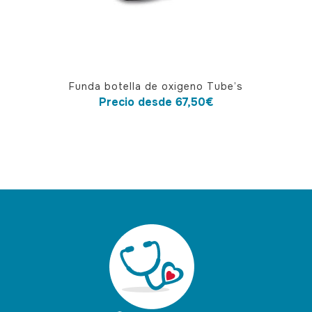
Este
Funda botella de oxigeno Tube’s
producto
Precio desde
67,50
€
tiene
múltiples
variantes.
Las
opciones
se
pueden
elegir
en
la
página