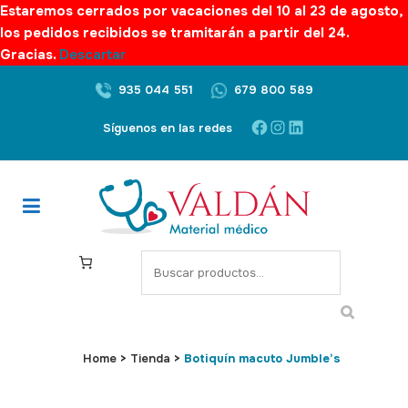
Estaremos cerrados por vacaciones del 10 al 23 de agosto,
los pedidos recibidos se tramitarán a partir del 24.
Gracias.
Descartar
935 044 551
679 800 589
Facebook
Instagram
LinkedIn
Síguenos en las redes
S
e
a
r
c
Home
>
Tienda
>
Botiquín macuto Jumble’s
h