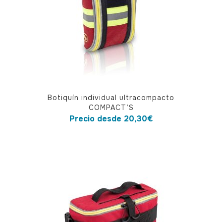
Este
Botiquín individual ultracompacto
producto
COMPACT’S
tiene
Precio desde
20,30
€
múltiples
variantes.
Las
opciones
se
pueden
elegir
en