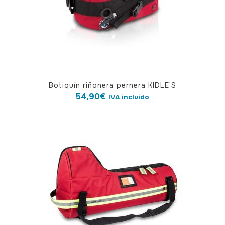
la
página
de
producto
Botiquín riñonera pernera KIDLE’S
54,90
€
IVA incluido