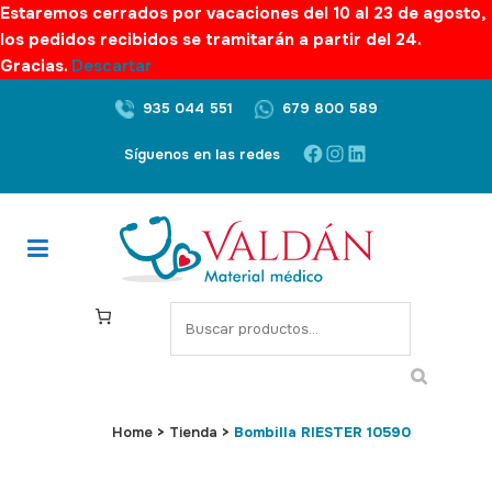
Estaremos cerrados por vacaciones del 10 al 23 de agosto,
los pedidos recibidos se tramitarán a partir del 24.
Gracias.
Descartar
935 044 551
679 800 589
Facebook
Instagram
LinkedIn
Síguenos en las redes
S
e
a
r
c
Home
>
Tienda
>
Bombilla RIESTER 10590
h