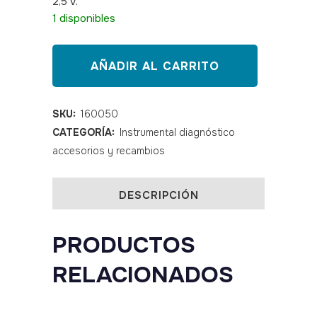
2,5 V.
SKU: 160050
1 disponibles
Bombilla
AÑADIR AL CARRITO
RIESTER
10590
SKU:
160050
CATEGORÍA:
Instrumental diagnóstico
quantity
accesorios y recambios
DESCRIPCIÓN
PRODUCTOS
RELACIONADOS