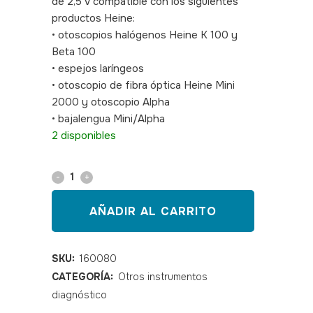
de 2,5 V compatible con los siguientes
productos Heine:
• otoscopios halógenos Heine K 100 y
Beta 100
• espejos laríngeos
• otoscopio de fibra óptica Heine Mini
2000 y otoscopio Alpha
• bajalengua Mini/Alpha
2 disponibles
Bombilla
Heine
AÑADIR AL CARRITO
037
2,5V
SKU:
160080
CATEGORÍA:
Otros instrumentos
quantity
diagnóstico