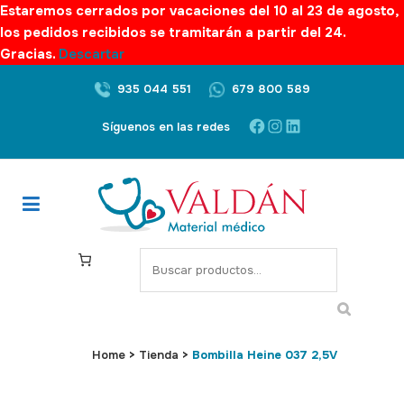
Estaremos cerrados por vacaciones del 10 al 23 de agosto,
los pedidos recibidos se tramitarán a partir del 24.
Gracias.
Descartar
935 044 551
679 800 589
Facebook
Instagram
LinkedIn
Síguenos en las redes
S
e
a
r
c
Home
>
Tienda
>
Bombilla Heine 037 2,5V
h