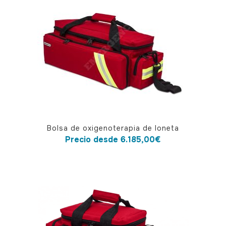
Este
Bolsa de oxigenoterapia de loneta
producto
Precio desde
6.185,00
€
tiene
múltiples
variantes.
Las
opciones
se