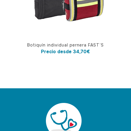
Este
Botiquín individual pernera FAST’S
producto
Precio desde
34,70
€
tiene
múltiples
variantes.
Las
opciones
se
pueden
elegir
en
la