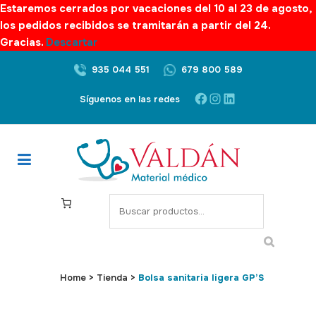
Estaremos cerrados por vacaciones del 10 al 23 de agosto,
los pedidos recibidos se tramitarán a partir del 24.
Gracias.
Descartar
935 044 551
679 800 589
Facebook
Instagram
LinkedIn
Síguenos en las redes
S
e
a
r
c
Home
>
Tienda
>
Bolsa sanitaria ligera GP’S
h