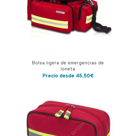
pueden
elegir
en
la
página
de
producto
Este
Bolsa ligera de emergencias de
producto
loneta
tiene
Precio desde
45,50
€
múltiples
variantes.
Las
opciones
se
pueden
elegir