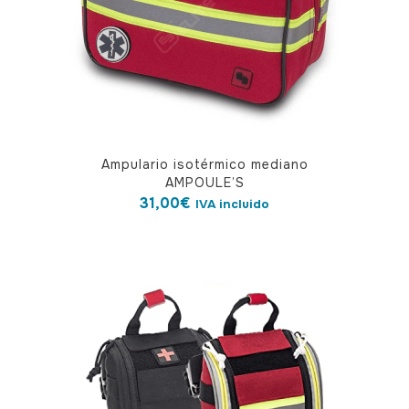
en
la
página
de
producto
Ampulario isotérmico mediano
AMPOULE’S
31,00
€
IVA incluido