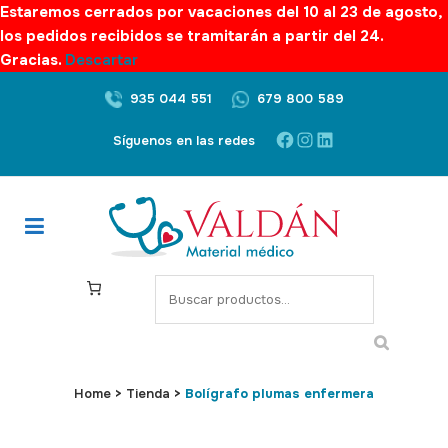
Estaremos cerrados por vacaciones del 10 al 23 de agosto,
los pedidos recibidos se tramitarán a partir del 24.
Gracias.
Descartar
935 044 551
679 800 589
Facebook
Instagram
LinkedIn
Síguenos en las redes
S
e
a
r
c
Home
>
Tienda
>
Bolígrafo plumas enfermera
h