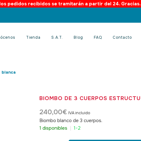
os pedidos recibidos se tramitarán a partir del 24. Gracias
ócenos
Tienda
S.A.T.
Blog
FAQ
Contacto
 blanca
BIOMBO DE 3 CUERPOS ESTRUCT
240,00
€
IVA incluido
Biombo blanco de 3 cuerpos.
SKU: 230030
1 disponibles
|
1-2