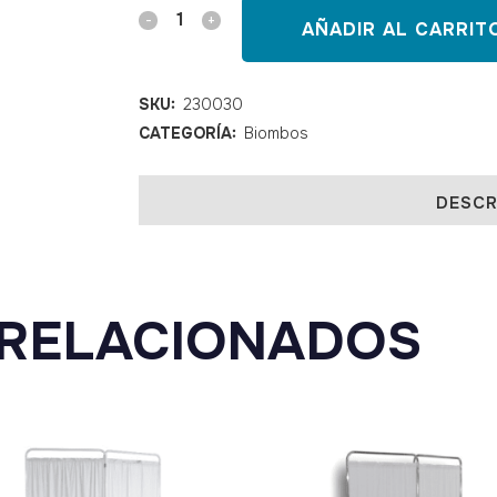
Biombo
AÑADIR AL CARRIT
de
3
SKU:
230030
CATEGORÍA:
Biombos
cuerpos
estructura
DESCR
blanca
quantity
RELACIONADOS