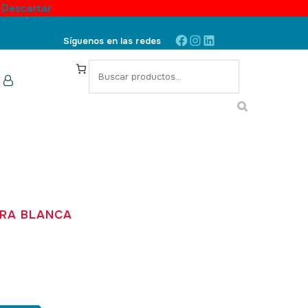
.
Descartar
Facebook
Instagram
LinkedIn
Síguenos en las redes
S
e
a
r
c
h
URA BLANCA