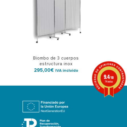
Biombo de 3 cuerpos
estructura inox
295,00
€
IVA incluido
9.4
/10
74 notas