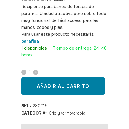
Recipiente para baños de terapia de
parafina. Unidad atractiva pero sobre todo
muy funcional, de fácil acceso para las
manos, codos y pies.
SKU: 280015
Para usar este producto necesitarás
parafina
.
1 disponibles
|
Tiempo de entrega: 24-48
horas
Baño
de
AÑADIR AL CARRITO
parafina
Finex
SKU:
280015
CATEGORÍA:
Crio y termoterapia
5
litros