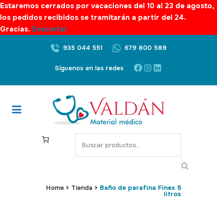
Estaremos cerrados por vacaciones del 10 al 23 de agosto,
los pedidos recibidos se tramitarán a partir del 24.
Gracias.
Descartar
935 044 551
679 800 589
Facebook
Instagram
LinkedIn
Síguenos en las redes
S
e
a
r
c
Home
>
Tienda
>
Baño de parafina Finex 5
litros
h