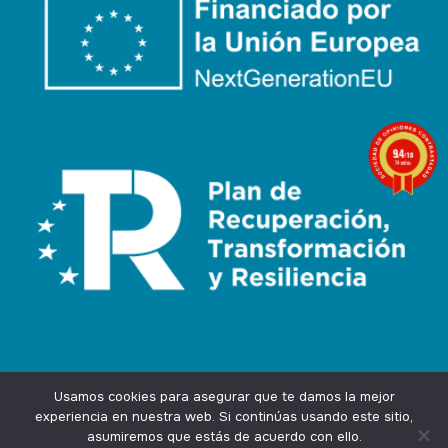
9.4
/10
74 notas
Usamos cookies para asegurar que te damos la mejor
experiencia en nuestra web. Si continúas usando este sitio,
asumiremos que estás de acuerdo con ello.
Agencia Marketing Online
Design by
Ingenium.Marketing