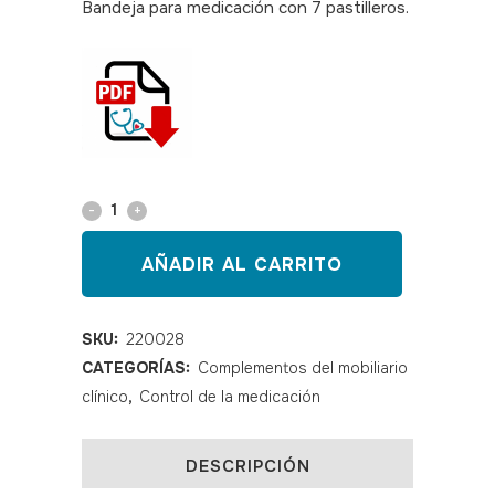
Bandeja para medicación con 7 pastilleros.
SKU: 220028
Bandeja
de
AÑADIR AL CARRITO
medicación
semanal
SKU:
220028
CATEGORÍAS:
Complementos del mobiliario
3100
clínico
,
Control de la medicación
quantity
DESCRIPCIÓN