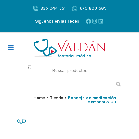
935 044 551
679 800 589
Facebook
Instagram
LinkedIn
Síguenos en las redes
S
e
a
r
c
Home
>
Tienda
>
Bandeja de medicación
semanal 3100
h
🔍