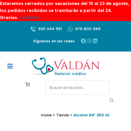
Estaremos cerrados por vacaciones del 10 al 23 de agosto,
los pedidos recibidos se tramitarán a partir del 24.
Gracias.
Descartar
935 044 551
679 800 589
Facebook
Instagram
LinkedIn
Síguenos en las redes
S
e
a
r
c
Home
>
Tienda
>
Alcohol 96º 250 ml
h