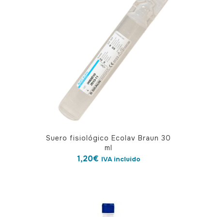
opciones
se
pueden
elegir
en
la
página
de
producto
Suero fisiológico Ecolav Braun 30
ml
1,20
€
IVA incluido