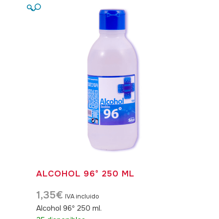
🔍
ALCOHOL 96º 250 ML
1,35
€
IVA incluido
Alcohol 96º 250 ml.
SKU: 040014