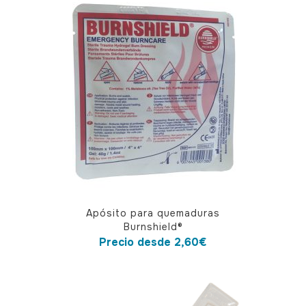
Este
Apósito para quemaduras
producto
Burnshield®
tiene
Precio desde
2,60
€
múltiples
variantes.
Las