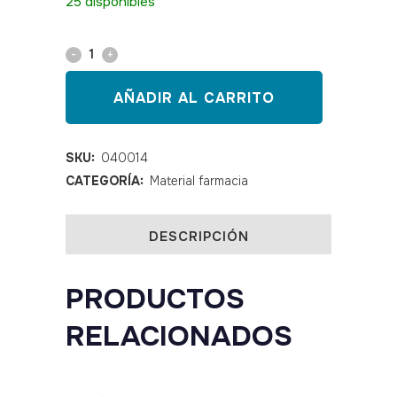
25 disponibles
Alcohol
96º
AÑADIR AL CARRITO
250
ml
SKU:
040014
CATEGORÍA:
Material farmacia
quantity
DESCRIPCIÓN
PRODUCTOS
RELACIONADOS