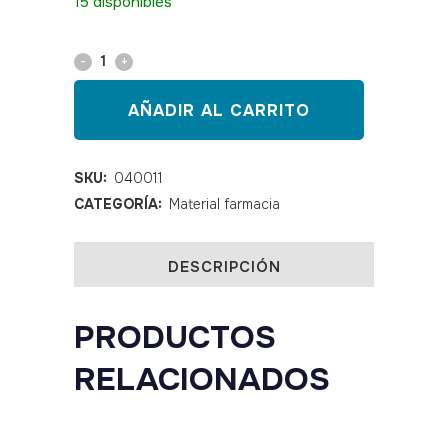
15 disponibles
Alcohol
70º
AÑADIR AL CARRITO
250
ml
SKU:
040011
CATEGORÍA:
Material farmacia
quantity
DESCRIPCIÓN
PRODUCTOS
RELACIONADOS