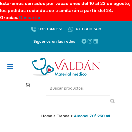
Estaremos cerrados por vacaciones del 10 al 23 de agosto,
los pedidos recibidos se tramitarán a partir del 24.
Gracias.
Descartar
935 044 551
679 800 589
Facebook
Instagram
LinkedIn
Síguenos en las redes
S
e
a
r
c
Home
>
Tienda
>
Alcohol 70º 250 ml
h