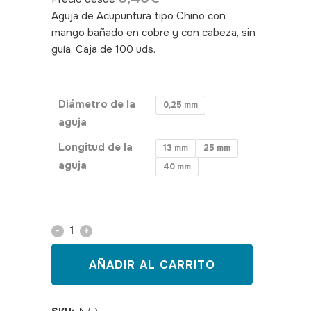
Aguja de Acupuntura tipo Chino con
mango bañado en cobre y con cabeza, sin
guía. Caja de 100 uds.
SKU:
350042,350043,350044
Diámetro de la
0,25 mm
aguja
Longitud de la
13 mm
25 mm
aguja
40 mm
Aguja
acupuntura
AÑADIR AL CARRITO
tipo
chino