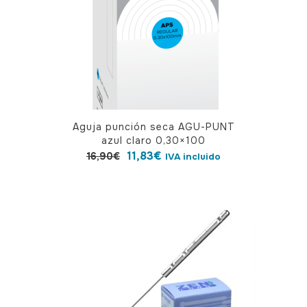
Aguja punción seca AGU-PUNT
azul claro 0,30×100
El
El
11,83
€
16,90
€
IVA incluido
precio
precio
original
actual
era:
es:
16,90€.
11,83€.