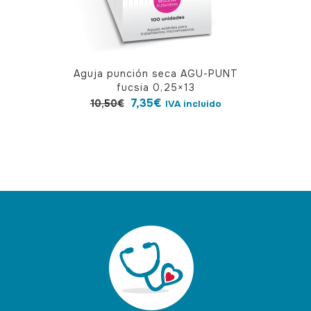
Aguja punción seca AGU-PUNT
fucsia 0,25×13
El
El
7,35
€
10,50
€
IVA incluido
precio
precio
original
actual
era:
es:
10,50€.
7,35€.