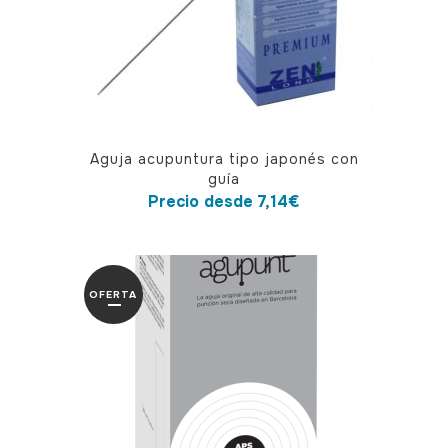
Este
Aguja acupuntura tipo japonés con
producto
guía
tiene
Precio desde
7,14
€
múltiples
variantes.
Las
OFERTA
opciones
se
pueden
elegir
en
la