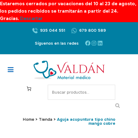
Estaremos cerrados por vacaciones del 10 al 23 de agosto,
los pedidos recibidos se tramitarán a partir del 24.
Gracias.
Descartar
935 044 551
679 800 589
Facebook
Instagram
LinkedIn
Síguenos en las redes
S
e
a
r
c
Home
>
Tienda
>
Aguja acupuntura tipo chino
mango cobre
h