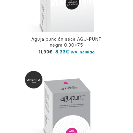
página
de
producto
Aguja punción seca AGU-PUNT
negra 0,30×75
El
El
8,33
€
11,90
€
IVA incluido
precio
precio
original
actual
era:
es:
OFERTA
11,90€.
8,33€.