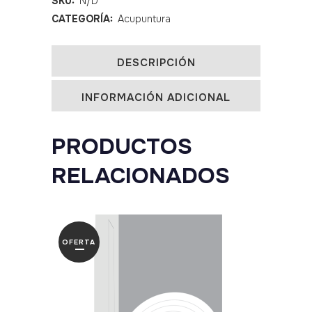
SKU:
N/D
CATEGORÍA:
Acupuntura
mango
cobre
DESCRIPCIÓN
quantity
INFORMACIÓN ADICIONAL
PRODUCTOS
RELACIONADOS
OFERTA